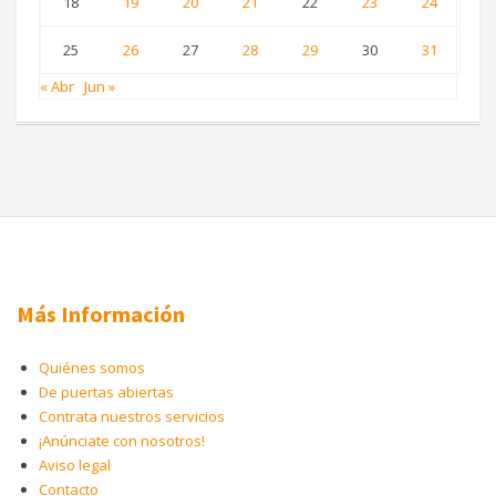
18
19
20
21
22
23
24
25
26
27
28
29
30
31
« Abr
Jun »
Más Información
Quiénes somos
De puertas abiertas
Contrata nuestros servicios
¡Anúnciate con nosotros!
Aviso legal
Contacto