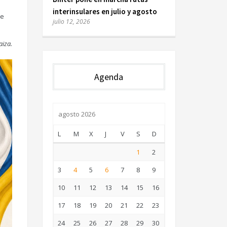
interinsulares en julio y agosto
de
julio 12, 2026
aiza.
Agenda
agosto 2026
L
M
X
J
V
S
D
1
2
3
4
5
6
7
8
9
10
11
12
13
14
15
16
17
18
19
20
21
22
23
24
25
26
27
28
29
30