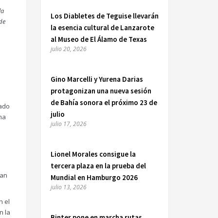
la
Los Diabletes de Teguise llevarán
de
la esencia cultural de Lanzarote
al Museo de El Álamo de Texas
julio 20, 2026
Gino Marcelli y Yurena Darias
e
protagonizan una nueva sesión
de Bahía sonora el próximo 23 de
zado
julio
na
julio 17, 2026
Lionel Morales consigue la
tercera plaza en la prueba del
ran
Mundial en Hamburgo 2026
julio 13, 2026
n el
n la
Binter pone en marcha rutas