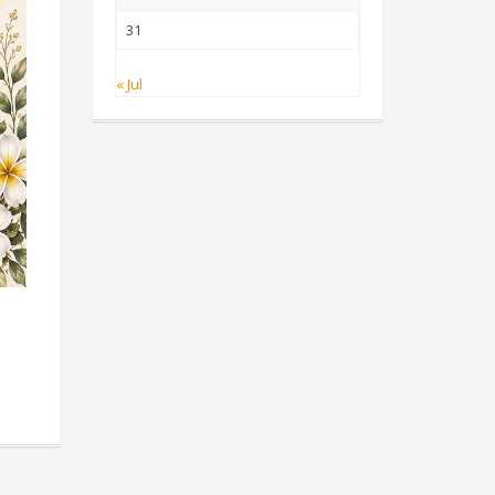
31
« Jul