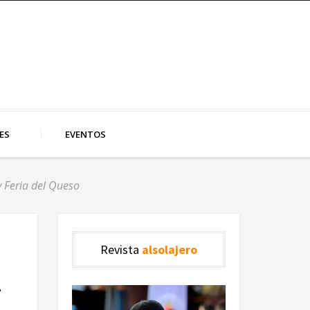
ES
EVENTOS
y Feria del Queso
Revista
alsolajero
l