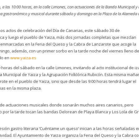
, a las 10:00 horas, en la calle Limones, con actuaciones de la Banda Municipal y 
ma gastronómico y musical durante sábado y domingo en la Plaza de la Alameda 
los actos de celebración del Día de Canarias, este sábado 30 de
anca y luego el pueblo de Yaiza, más dos jornadas completas que mezclan
s enmarcadas en la Feria del Queso y la Cabra de Lanzarote que acoge la
ingo, además, con un primer sorbo en la tarde noche del viernes lleno d
ado en
www.yaiza.es
0 horas del sábado en la calle Limones, invitando al acto institucional de i
a Municipal de Yaiza y la Agrupación Folklórica Rubicón. Esta misma maña
rote en el pueblo de Yaiza, sino que desde las 9:00 horas tendrá lugar el
ias en la misma plaza.
de actuaciones musicales donde sonarán muchos aires canarios, pero
o por la tarde tocan las bandas Delorean de Playa Blanca y Los Lola de G
sión gastro literaria ‘Cuéntame un queso’ inician a las horas señaladas e
idad. El Ayuntamiento de Yaiza organiza la Feria del Queso y la Cabra co