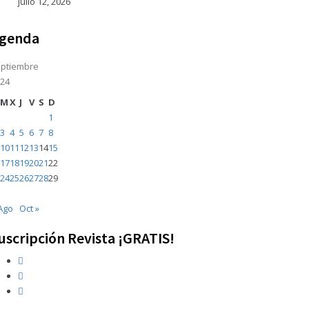
julio 12, 2026
genda
ptiembre
24
M
X
J
V
S
D
1
3
4
5
6
7
8
10
11
12
13
14
15
17
18
19
20
21
22
24
25
26
27
28
29
Ago
Oct »
uscripción Revista ¡GRATIS!