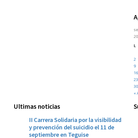
A
se
20
L
2
9
16
23
30
« 
Ultimas noticias
S
II Carrera Solidaria por la visibilidad
y prevención del suicidio el 11 de
septiembre en Teguise