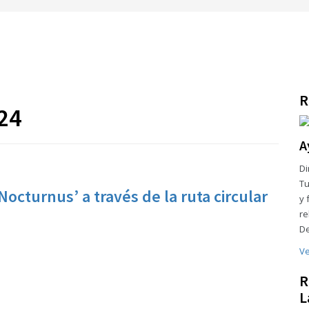
R
24
A
Di
Tu
octurnus’ a través de la ruta circular
y 
re
De
Ve
R
L