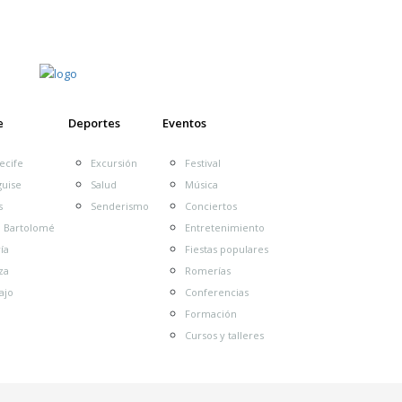
e
Deportes
Eventos
ecife
Excursión
Festival
guise
Salud
Música
s
Senderismo
Conciertos
n Bartolomé
Entretenimiento
de Arrecife
Ayuntamiento de Haría
Ayuntam
ía
Fiestas populares
Cabildo
Ayuntamiento de Yaiza
 de Tías
za
Romerías
Cultura Arrecife
exposición
ajo
Conferencias
Fiesta
covid19
Día de Canarias
espectáculo
Programa
arote
PResentación
Playa Blanca
Formación
pr
playa honda
teguise
’
Cursos y talleres
triatlón