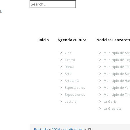
Inicio
Agenda cultural
Noticias Lanzarot
Cine
Municipio de Arr
Teatro
Municipio de Te
Contenido revista
Danza
Municipio de Tía
Arte
Municipio de Sa
arrecife
Ayuntamiento 
actividades
Agenda cultural
Artesanía
Municipio de Har
Teguise
Ayuntamiento
Ayuntamiento de Tinajo
Espectáculos
Municipio de Yai
concierto
conciertos
costa teguise
Exposiciones
Municipio de Tin
concurso
coronavirus
lanz
inscripciones
Lectura
La Geria
Jameos del agua
la graciosa
San Ginés
fútbol
Teatro Víctor Fernández Gopar ‘El Salinero
La Graciosa
senderismo
teatro
Portada
»
2024
»
septiembre
»
17