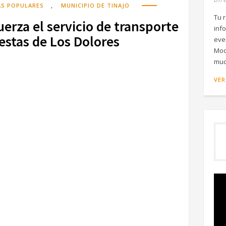
,
AS POPULARES
MUNICIPIO DE TINAJO
Tu r
uerza el servicio de transporte
inf
iestas de Los Dolores
eve
Mod
muc
VER