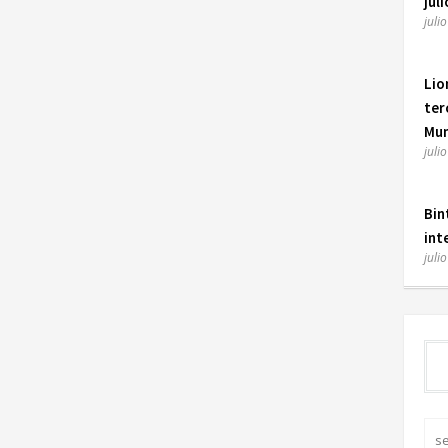
juli
juli
Lio
ter
Mun
juli
Bin
int
juli
s