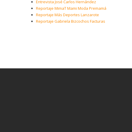
Entrevista José Carlos Hernández
Reportaje MimaT Mami Moda Premamá
Reportaje Más Deportes Lanzarote
Reportaje Gabriela Bizcochos Facturas