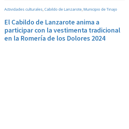
concierto
conciertos
costa teguise
concurso
coronavirus
Actividades culturales
,
Cabildo de Lanzarote
,
Municipio de Tinajo
Cultura Arrecife
exposición
Fiestas
covid19
Día de Canarias
espectáculo
populares 2016
fiestas populares 2017
Fiestas
Fiestas populares 2018
El Cabildo de Lanzarote anima a
inscripciones
Jameos del agua
la graciosa
San Ginés
fútbol
participar con la vestimenta tradicional
lanzarote
PResentación
Playa Blanca
playa honda
en la Romería de los Dolores 2024
Programa
Puerto del Carmen
programación
Sala Teatro
Teatro Víctor Fernández
Cines Atlántida
senderismo
teatro
teguise
Gopar ‘El Salinero’
triatlón