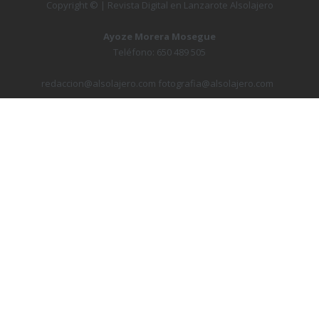
Copyright © | Revista Digital en Lanzarote Alsolajero
Ayoze Morera Mosegue
Teléfono: 650 489 505
redaccion@alsolajero.com fotografia@alsolajero.com