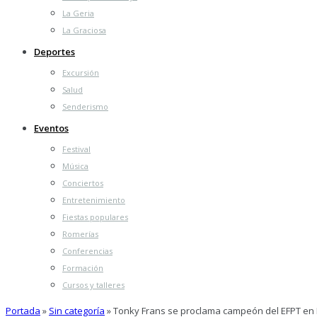
La Geria
La Graciosa
Deportes
Excursión
Salud
Senderismo
Eventos
Festival
Música
Conciertos
Entretenimiento
Fiestas populares
Romerías
Conferencias
Formación
Cursos y talleres
Portada
»
Sin categoría
»
Tonky Frans se proclama campeón del EFPT en