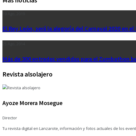
19 Ago, 2019
El Rey León, será la alegoría del Carnaval 2020 en el
25 Ago, 2014
Más de 300 entradas vendidas para el Zumbathon b
Revista alsolajero
Ayoze Morera Mosegue
Director
Tu revista digital en Lanzarote, información y fotos actuales de los eve