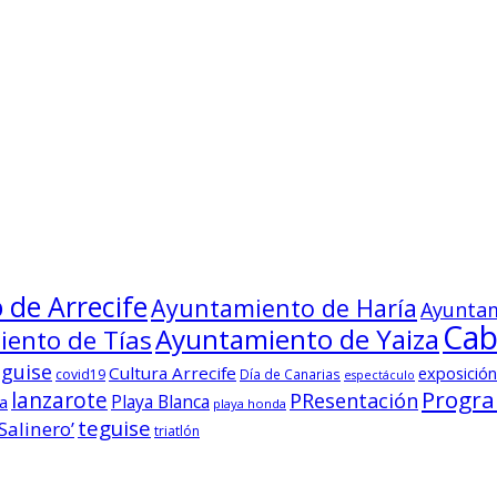
de Arrecife
Ayuntamiento de Haría
Ayuntam
Cab
Ayuntamiento de Yaiza
ento de Tías
eguise
Cultura Arrecife
exposición
covid19
Día de Canarias
espectáculo
Progr
lanzarote
PResentación
Playa Blanca
sa
playa honda
teguise
Salinero’
triatlón