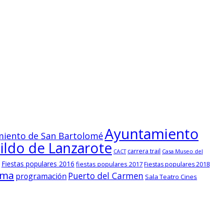
Ayuntamiento
iento de San Bartolomé
ildo de Lanzarote
carrera trail
Casa Museo del
CACT
Fiestas populares 2016
fiestas populares 2017
Fiestas populares 2018
ama
Puerto del Carmen
programación
Sala Teatro Cines