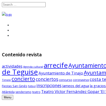
Contenido revista
arrecife
Ayuntamiento 
actividades
Agenda cultural
de Teguise
Ayuntami
Ayuntamiento de Tinajo
concierto
conciertos
costa t
concurso
coronavirus
Timple
inscripciones
Jameos del agua
la gracio
Fiestas San Ginés
fútbol
Teatro Víctor Fernández Gopar ‘El 
Atlántida
senderismo
teatro
Menu