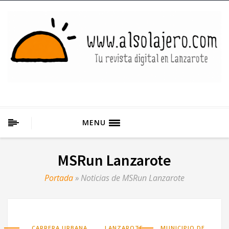
MENU
MSRun Lanzarote
Portada
»
Noticias de MSRun Lanzarote
,
,
CARRERA URBANA
LANZAROTE
MUNICIPIO DE