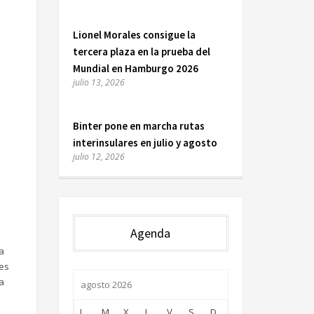
Lionel Morales consigue la
tercera plaza en la prueba del
Mundial en Hamburgo 2026
julio 13, 2026
Binter pone en marcha rutas
interinsulares en julio y agosto
julio 12, 2026
Agenda
a
les
a
agosto 2026
L
M
X
J
V
S
D