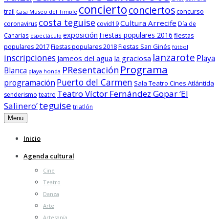
concierto
conciertos
trail
concurso
Casa Museo del Timple
costa teguise
Cultura Arrecife
coronavirus
covid19
Día de
exposición
Fiestas populares 2016
fiestas
Canarias
espectáculo
populares 2017
Fiestas San Ginés
Fiestas populares 2018
fútbol
lanzarote
inscripciones
Playa
Jameos del agua
la graciosa
Programa
PResentación
Blanca
playa honda
Puerto del Carmen
programación
Sala Teatro Cines Atlántida
Teatro Víctor Fernández Gopar ‘El
senderismo
teatro
teguise
Salinero’
triatlón
Menu
Inicio
Agenda cultural
Cine
Teatro
Danza
Arte
Artesanía