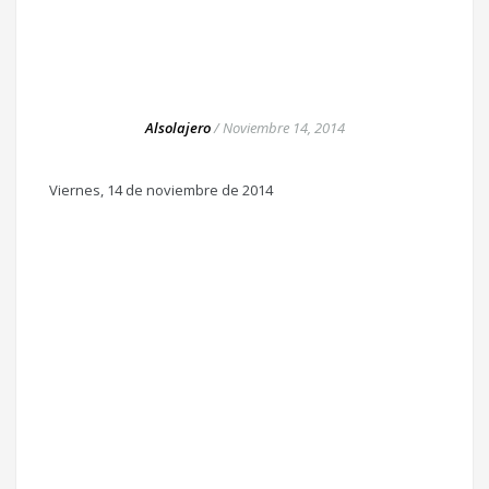
Alsolajero
/
Noviembre 14, 2014
Viernes, 14 de noviembre de 2014
El próximo lunes, 17 de noviembre a las 10.00
horas, en el
Monumento al Campesino
El
Cabildo de Lanzarote presentará
a las
10.00
horas del próximo lunes 17 de noviembre
, en el
Monumento al Campesino
,
la aplicación para
teléfonos móviles ‘Audioguía de la Geria’
. El
acto contará con la presencia del presidente de la
primera Corporación insular,
Pedro San Ginés
; el
consejero de Agricultura, Ganadería, Promoción