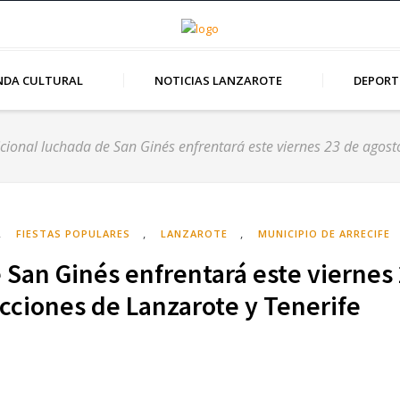
NDA CULTURAL
NOTICIAS LANZAROTE
DEPORT
icional luchada de San Ginés enfrentará este viernes 23 de agosto
,
,
,
FIESTAS POPULARES
LANZAROTE
MUNICIPIO DE ARRECIFE
e San Ginés enfrentará este viernes
ecciones de Lanzarote y Tenerife