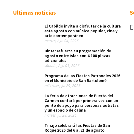
Ultimas noticias
S
El Cabildo invita a disfrutar de la cultura
este agosto con música popular, cine y
arte contemporáneo
martes, Ago 04, 2026
Binter refuerza su programación de
agosto entre islas con 4.100 plazas
adicionales
sábado, Ago 01, 2026
Programa de las Fiestas Patronales 2026
en el Municipio de San Bartolomé
miércoles, Jul 29, 2026
La feria de atracciones de Puerto del
Carmen contará por primera vez con un
punto de apoyo para personas autistas
y un espacio de calma
martes, Jul 28, 2026
Tinajo celebrará las Fiestas de San
Roque 2026 del 6 al 21 de agosto