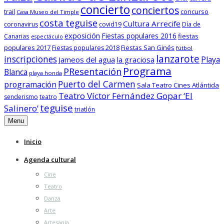
concierto
conciertos
trail
concurso
Casa Museo del Timple
costa teguise
Cultura Arrecife
coronavirus
covid19
Día de
exposición
Fiestas populares 2016
fiestas
Canarias
espectáculo
populares 2017
Fiestas San Ginés
Fiestas populares 2018
fútbol
lanzarote
inscripciones
Playa
Jameos del agua
la graciosa
Programa
PResentación
Blanca
playa honda
Puerto del Carmen
programación
Sala Teatro Cines Atlántida
Teatro Víctor Fernández Gopar ‘El
senderismo
teatro
teguise
Salinero’
triatlón
Menu
Inicio
Agenda cultural
Cine
Teatro
Danza
Arte
Artesanía