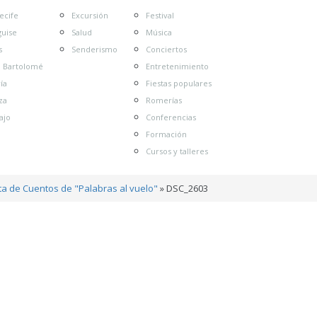
ecife
Excursión
Festival
guise
Salud
Música
s
Senderismo
Conciertos
n Bartolomé
Entretenimiento
ía
Fiestas populares
za
Romerías
ajo
Conferencias
Formación
Cursos y talleres
uta de Cuentos de "Palabras al vuelo"
»
DSC_2603