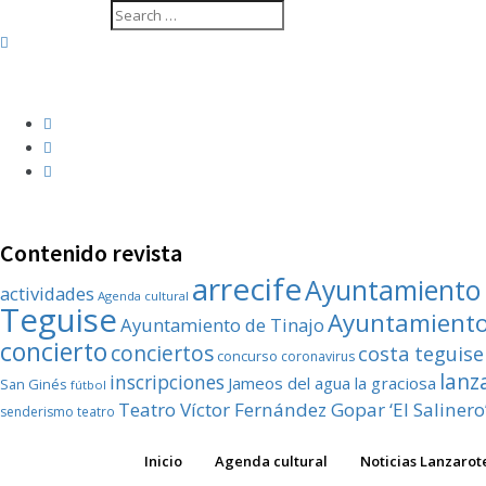
Contenido revista
arrecife
Ayuntamiento 
actividades
Agenda cultural
Teguise
Ayuntamiento
Ayuntamiento de Tinajo
concierto
conciertos
costa teguise
concurso
coronavirus
lanz
inscripciones
Jameos del agua
la graciosa
San Ginés
fútbol
Teatro Víctor Fernández Gopar ‘El Salinero
senderismo
teatro
Inicio
Agenda cultural
Noticias Lanzarot