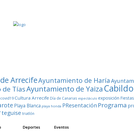
de Arrecife
Ayuntamiento de Haría
Ayuntam
Cabildo
Ayuntamiento de Yaiza
 de Tías
Cultura Arrecife
exposición
Fiesta
covid19
Día de Canarias
espectáculo
Programa
arote
PResentación
Playa Blanca
pr
playa honda
teguise
’
triatlón
e
Deportes
Eventos