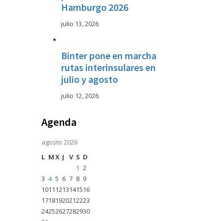
Hamburgo 2026
julio 13, 2026
Binter pone en marcha
rutas interinsulares en
julio y agosto
julio 12, 2026
Agenda
agosto 2026
L
M
X
J
V
S
D
1
2
3
4
5
6
7
8
9
10
11
12
13
14
15
16
17
18
19
20
21
22
23
24
25
26
27
28
29
30