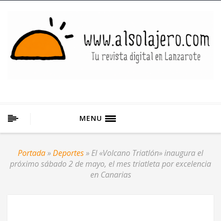
MENU
Portada
»
Deportes
»
El «Volcano Triatlón» inaugura el
próximo sábado 2 de mayo, el mes triatleta por excelencia
en Canarias