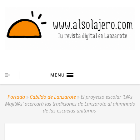
MENU
Portada
»
Cabildo de Lanzarote
»
El proyecto escolar ‘L@s
Majit@s’ acercará las tradiciones de Lanzarote al alumnado
de las escuelas unitarias