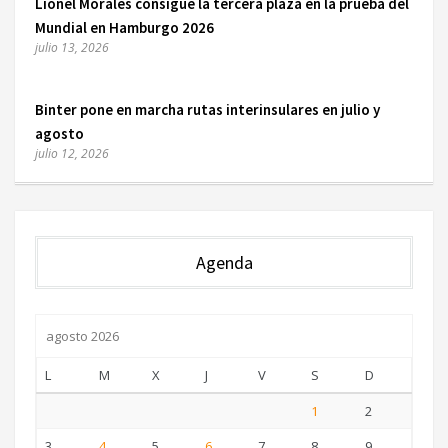
Lionel Morales consigue la tercera plaza en la prueba del
Mundial en Hamburgo 2026
julio 13, 2026
Binter pone en marcha rutas interinsulares en julio y
agosto
julio 12, 2026
Agenda
agosto 2026
L
M
X
J
V
S
D
1
2
3
4
5
6
7
8
9