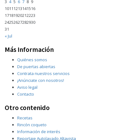
3
4
5
6
7
8
9
10
11
12
13
14
15
16
17
18
19
20
21
22
23
24
25
26
27
28
29
30
31
« Jul
Más Información
Quiénes somos
De puertas abiertas
Contrata nuestros servicios
¡Anúnciate con nosotros!
Aviso legal
Contacto
Otro contenido
Recetas
Rincón coqueto
Información de interés
Reportaje Autolavado Altavista