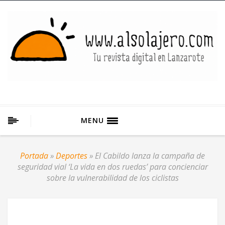
MENU
Portada
»
Deportes
»
El Cabildo lanza la campaña de
seguridad vial ‘La vida en dos ruedas’ para concienciar
sobre la vulnerabilidad de los ciclistas