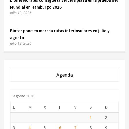
Lionel Morales consigue la tercera plaza en la prueba del
Mundial en Hamburgo 2026
julio 13, 2026
Binter pone en marcha rutas interinsulares en julio y
agosto
julio 12, 2026
Agenda
agosto 2026
L
M
X
J
V
S
D
1
2
3
4
5
6
7
8
9