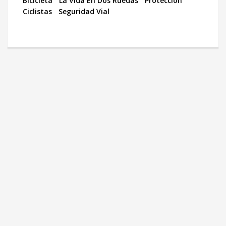
Bicicleta
La Vida En Dos Ruedas
Protección
Ciclistas
Seguridad Vial