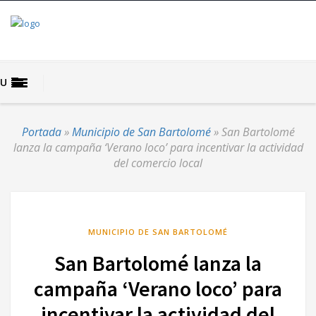
U
Portada
»
Municipio de San Bartolomé
»
San Bartolomé
lanza la campaña ‘Verano loco’ para incentivar la actividad
del comercio local
MUNICIPIO DE SAN BARTOLOMÉ
San Bartolomé lanza la
campaña ‘Verano loco’ para
incentivar la actividad del