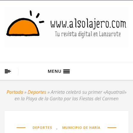
MENU
Portada
»
Deportes
»
Arrieta celebró su primer «Aquatrail»
en la Playa de la Garita por las Fiestas del Carmen
,
DEPORTES
MUNICIPIO DE HARÍA