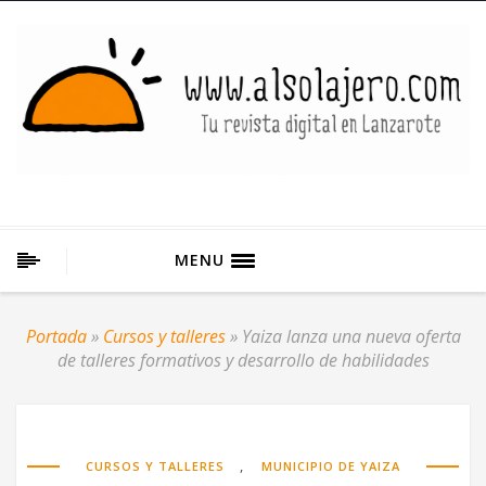
MENU
Portada
»
Cursos y talleres
»
Yaiza lanza una nueva oferta
de talleres formativos y desarrollo de habilidades
,
CURSOS Y TALLERES
MUNICIPIO DE YAIZA