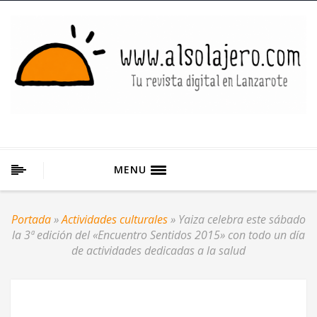
MENU
Portada
»
Actividades culturales
»
Yaiza celebra este sábado
la 3ª edición del «Encuentro Sentidos 2015» con todo un día
de actividades dedicadas a la salud