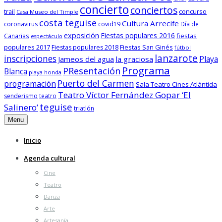
concierto
conciertos
trail
concurso
Casa Museo del Timple
costa teguise
Cultura Arrecife
coronavirus
covid19
Día de
exposición
Fiestas populares 2016
fiestas
Canarias
espectáculo
populares 2017
Fiestas San Ginés
Fiestas populares 2018
fútbol
lanzarote
inscripciones
Playa
Jameos del agua
la graciosa
Programa
PResentación
Blanca
playa honda
Puerto del Carmen
programación
Sala Teatro Cines Atlántida
Teatro Víctor Fernández Gopar ‘El
senderismo
teatro
teguise
Salinero’
triatlón
Menu
Inicio
Agenda cultural
Cine
Teatro
Danza
Arte
Artesanía