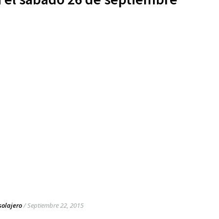
solajero
/
Septiembre 22, 2015