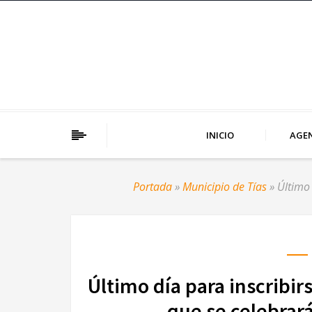
INICIO
AGE
Portada
»
Municipio de Tías
»
Último 
Último día para inscribir
que se celebrar