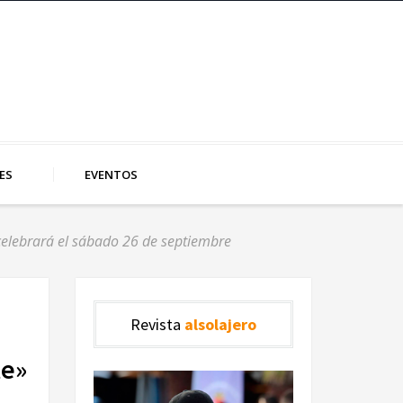
ES
EVENTOS
 celebrará el sábado 26 de septiembre
Revista
alsolajero
te»