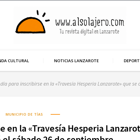
NDA CULTURAL
NOTICIAS LANZAROTE
DEPORT
día para inscribirse en la «Travesía Hesperia Lanzarote» que se
MUNICIPIO DE TÍAS
se en la «Travesía Hesperia Lanzaro
á el sábado 26 de septiembre