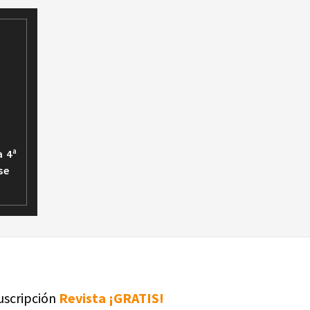
a 4ª
se
uscripción
Revista ¡GRATIS!