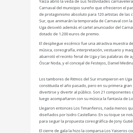
Yaiza abrió la veda de sus festividades carnaveler
Carnaval del municipio sureño que ofrecieron el pas
de protagonismo absoluto para 120 artistas de las 
Sur, que animarán la temporada de Carnaval con la es
Uga desveló además el cartel anunciador del Carna
dotado de 1.200 euros de premio.
El despliegue escénico fue una atractiva muestra de
música, coreografía, interpretación, vestuario y ma
abarrotó el recinto ferial de Uga y las palabras de
Óscar Noda, y el concejal de Festejos, Daniel Medina
Los tambores de Ritmos del Sur irrumpieron en Uga 
constituida el año pasado, pero en su primera gran
divertirse y divertir al público. Son 21 componentes
luego acompañaron con su música la fantasía de Lo
Llegaron entonces Los Timanfeiros, nada menos que
diseñados por Isidro Castellano. En su toque se nota
para seguir la propuesta coreográfica de Jony Gutié
El cierre de gala la hizo la comparsa Los Yaiseros c