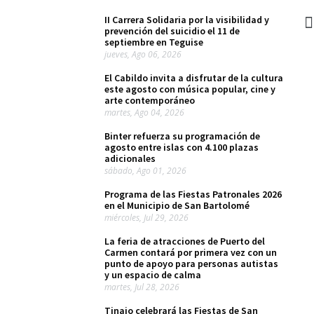
II Carrera Solidaria por la visibilidad y
prevención del suicidio el 11 de
septiembre en Teguise
jueves, Ago 06, 2026
El Cabildo invita a disfrutar de la cultura
este agosto con música popular, cine y
arte contemporáneo
martes, Ago 04, 2026
Binter refuerza su programación de
agosto entre islas con 4.100 plazas
adicionales
sábado, Ago 01, 2026
Programa de las Fiestas Patronales 2026
en el Municipio de San Bartolomé
miércoles, Jul 29, 2026
La feria de atracciones de Puerto del
Carmen contará por primera vez con un
punto de apoyo para personas autistas
y un espacio de calma
martes, Jul 28, 2026
Tinajo celebrará las Fiestas de San