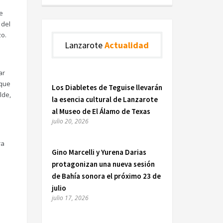
e
 del
zo.
Lanzarote
Actualidad
ar
 que
Los Diabletes de Teguise llevarán
lde,
la esencia cultural de Lanzarote
al Museo de El Álamo de Texas
julio 20, 2026
ra
Gino Marcelli y Yurena Darias
protagonizan una nueva sesión
de Bahía sonora el próximo 23 de
julio
julio 17, 2026