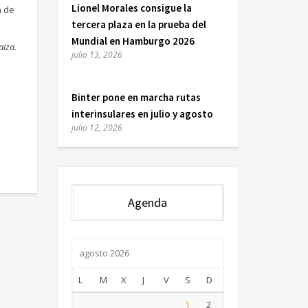
Lionel Morales consigue la
a de
tercera plaza en la prueba del
Mundial en Hamburgo 2026
aiza.
julio 13, 2026
Binter pone en marcha rutas
interinsulares en julio y agosto
julio 12, 2026
Agenda
agosto 2026
L
M
X
J
V
S
D
1
2