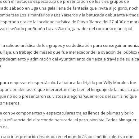
as con el fastuoso espectáculo de presentación de los tres grupos de
ado sábado en Uga una gala llena de fantasía que invita al jolgorio, noch
comparsas Los Timanfeiros y Los Yaiseros y la batucada debutante Ritmos
perada cita en la localidad turística de Playa Blanca del 27 al 30 de mar
val diseñado por Rubén Lucas García, ganador del concurso municipal
 la calidad artística de los grupos y su dedicación para conseguir armoniz
quillaje, un trabajo de meses que fue merecedor de la ovación del público
 agradecimiento y admiración del Ayuntamiento de Yaiza a través de su alca
.
para empezar el espectáculo. La batucada dirigida por Willy Morales fue
 aparición demostró que interpretan muy bien el lenguaje de la música pa
 que no solo presentaron su vistosa alegoría ‘Guerreros del sur’, sino que
s Yaiseros.
 con 54 componentes y espectaculares trajes llenos de plumas y brillo
 la influencia del director de batucada, el percusionista Carlos Almaguer,
rrez.
on una interpretación inspirada en el mundo árabe, mérito colectivo que