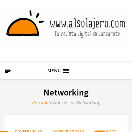
MENU
Networking
Portada
»
Noticias de Networking
,
,
,
CONFERENCIAS
EMPRENDEDORES
LANZAROTE