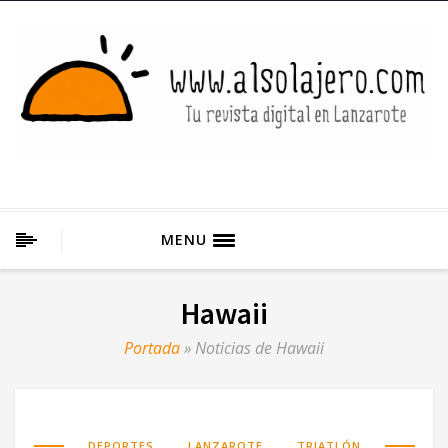
MENU
Hawaii
Portada
»
Noticias de Hawaii
,
,
DEPORTES
LANZAROTE
TRIATLÓN