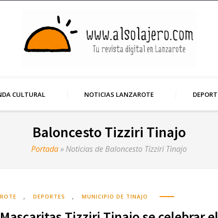
NDA CULTURAL
NOTICIAS LANZAROTE
DEPORT
Baloncesto Tizziri Tinajo
Portada
»
Noticias de Baloncesto Tizziri Tinajo
,
,
AROTE
DEPORTES
MUNICIPIO DE TINAJO
Mascaritas Tizziri Tinajo se celebrar e