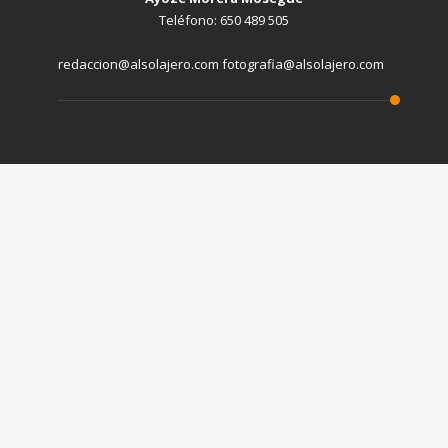
Teléfono: 650 489 505
redaccion@alsolajero.com fotografia@alsolajero.com