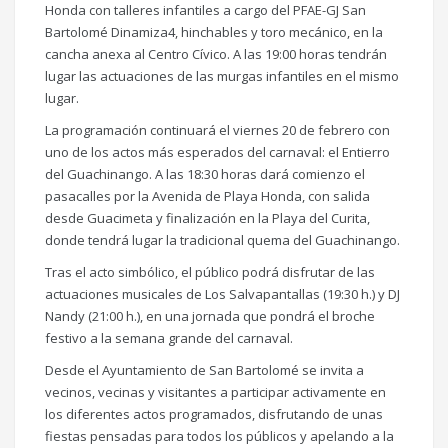
Honda con talleres infantiles a cargo del PFAE-GJ San
Bartolomé Dinamiza4, hinchables y toro mecánico, en la
cancha anexa al Centro Cívico. A las 19:00 horas tendrán
lugar las actuaciones de las murgas infantiles en el mismo
lugar.
La programación continuará el viernes 20 de febrero con
uno de los actos más esperados del carnaval: el Entierro
del Guachinango. A las 18:30 horas dará comienzo el
pasacalles por la Avenida de Playa Honda, con salida
desde Guacimeta y finalización en la Playa del Curita,
donde tendrá lugar la tradicional quema del Guachinango.
Tras el acto simbólico, el público podrá disfrutar de las
actuaciones musicales de Los Salvapantallas (19:30 h.) y DJ
Nandy (21:00 h.), en una jornada que pondrá el broche
festivo a la semana grande del carnaval.
Desde el Ayuntamiento de San Bartolomé se invita a
vecinos, vecinas y visitantes a participar activamente en
los diferentes actos programados, disfrutando de unas
fiestas pensadas para todos los públicos y apelando a la