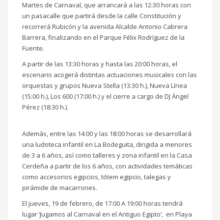
Martes de Carnaval, que arrancará a las 12:30 horas con
un pasacalle que partirá desde la calle Constitución y
recorrerá Rubicón y la avenida Alcalde Antonio Cabrera
Barrera, finalizando en el Parque Félix Rodríguez de la
Fuente.
A partir de las 13:30 horas y hasta las 20:00 horas, el
escenario acogerá distintas actuaciones musicales con las
orquestas y grupos Nueva Stella (13:30 h.), Nueva Línea
(15:00 h.), Los 600 (17:00 h.) y el cierre a cargo de DJ Ángel
Pérez (18:30 h.).
Además, entre las 14:00 y las 18:00 horas se desarrollará
una ludoteca infantil en La Bodeguita, dirigida a menores
de 3 a 6 años, así como talleres y zona infantil en la Casa
Cerdeña a partir de los 6 años, con actividades temáticas
como accesorios egipcios, tótem egipcio, talegas y
pirámide de macarrones.
El jueves, 19 de febrero, de 17:00 A 19:00 horas tendrá
lugar ‘Jugamos al Carnaval en el Antiguo Egipto’, en Playa