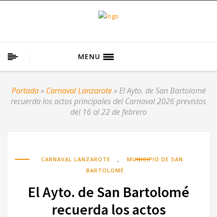
MENU
Portada
»
Carnaval Lanzarote
»
El Ayto. de San Bartolomé
recuerda los actos principales del Carnaval 2026 previstos
del 16 al 22 de febrero
,
CARNAVAL LANZAROTE
MUNICIPIO DE SAN
BARTOLOMÉ
El Ayto. de San Bartolomé
recuerda los actos