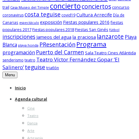
concierto
conciertos
trail
concurso
Casa Museo del Timple
costa teguise
Cultura Arrecife
coronavirus
covid19
Día de
exposición
Fiestas populares 2016
fiestas
Canarias
espectáculo
populares 2017
Fiestas San Ginés
Fiestas populares 2018
fútbol
lanzarote
inscripciones
Playa
Jameos del agua
la graciosa
Programa
PResentación
Blanca
playa honda
Puerto del Carmen
programación
Sala Teatro Cines Atlántida
Teatro Víctor Fernández Gopar ‘El
senderismo
teatro
teguise
Salinero’
triatlón
Menu
Inicio
Agenda cultural
Cine
Teatro
Danza
Arte
Artesanía