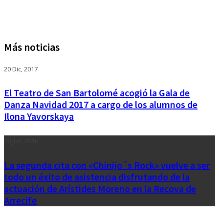
Más noticias
20 Dic, 2017
El Teatro de San Bartolomé acogió la Gala de
Danza Navidad 2017 a cargo de los alumnos de
Ilona Yavorskaya
20 Jun, 2016
La segunda cita con «Chinijo´s Rock» vuelve a ser
todo un éxito de asistencia disfrutando de la
actuación de Arístides Moreno en la Recova de
Arrecife