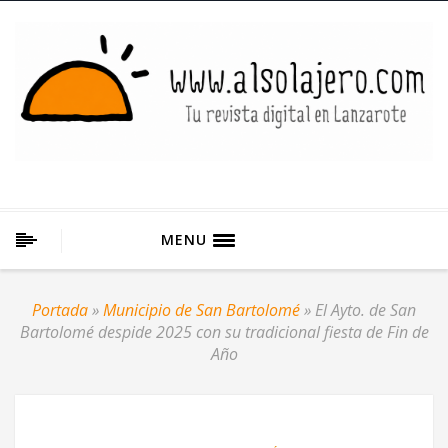
MENU
Portada
»
Municipio de San Bartolomé
»
El Ayto. de San
Bartolomé despide 2025 con su tradicional fiesta de Fin de
Año