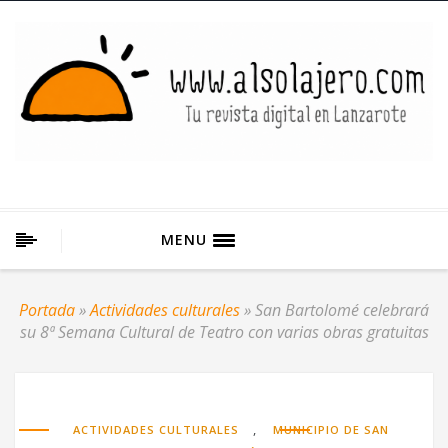
MENU
Portada
»
Actividades culturales
»
San Bartolomé celebrará
su 8ª Semana Cultural de Teatro con varias obras gratuitas
,
ACTIVIDADES CULTURALES
MUNICIPIO DE SAN