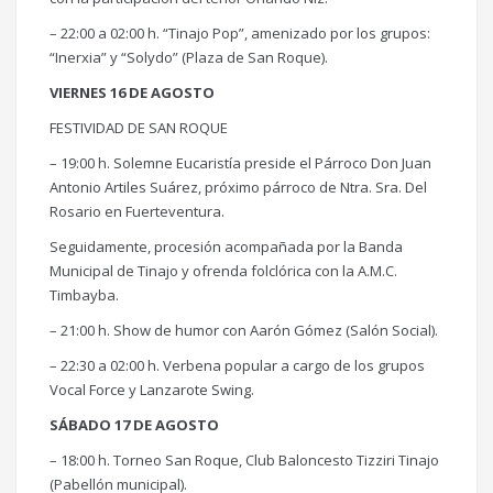
– 22:00 a 02:00 h. “Tinajo Pop”, amenizado por los grupos:
“Inerxia” y “Solydo” (Plaza de San Roque).
VIERNES 16 DE AGOSTO
FESTIVIDAD DE SAN ROQUE
– 19:00 h. Solemne Eucaristía preside el Párroco Don Juan
Antonio Artiles Suárez, próximo párroco de Ntra. Sra. Del
Rosario en Fuerteventura.
Seguidamente, procesión acompañada por la Banda
Municipal de Tinajo y ofrenda folclórica con la A.M.C.
Timbayba.
– 21:00 h. Show de humor con Aarón Gómez (Salón Social).
– 22:30 a 02:00 h. Verbena popular a cargo de los grupos
Vocal Force y Lanzarote Swing.
SÁBADO 17 DE AGOSTO
– 18:00 h. Torneo San Roque, Club Baloncesto Tizziri Tinajo
(Pabellón municipal).