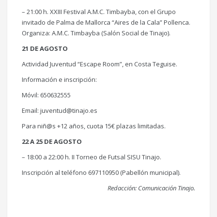
– 21:00 h. XXIII Festival A.M.C. Timbayba, con el Grupo
invitado de Palma de Mallorca “Aires de la Cala” Pollenca.
Organiza: A.M.C. Timbayba (Salón Social de Tinajo).
21 DE AGOSTO
Actividad Juventud “Escape Room”, en Costa Teguise.
Información e inscripción:
Móvil: 650632555
Email: juventud@tinajo.es
Para niñ@s +12 años, cuota 15€ plazas limitadas.
22 A 25 DE AGOSTO
– 18:00 a 22:00 h. II Torneo de Futsal SISU Tinajo.
Inscripción al teléfono 697110950 (Pabellón municipal).
Redacción: Comunicación Tinajo.