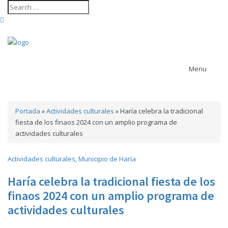
Menu
Portada
»
Actividades culturales
»
Haría celebra la tradicional
Contenido revista
fiesta de los finaos 2024 con un amplio programa de
arrecife
Ayuntamiento
actividades culturales
actividades
Agenda cultural
de Arrecife
Ayuntamiento de Haría
Actividades culturales
,
Municipio de Haría
Ayuntamiento de San Bartolomé
Ayuntamiento de Teguise
Haría celebra la tradicional fiesta de los
Ayuntamiento de Tías
Ayuntamiento de Tinajo
finaos 2024 con un amplio programa de
Cabildo de
Ayuntamiento de Yaiza
actividades culturales
Lanzarote
carrera trail
Casa Museo del Timple
CACT