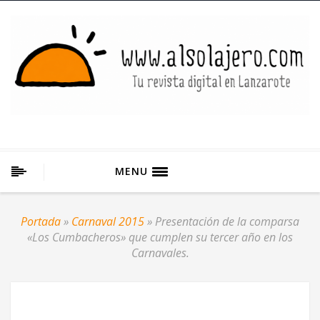
MENU
Portada
»
Carnaval 2015
»
Presentación de la comparsa
«Los Cumbacheros» que cumplen su tercer año en los
Carnavales.