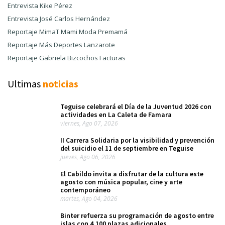
Entrevista Kike Pérez
Entrevista José Carlos Hernández
Reportaje MimaT Mami Moda Premamá
Reportaje Más Deportes Lanzarote
Reportaje Gabriela Bizcochos Facturas
Ultimas
noticias
Teguise celebrará el Día de la Juventud 2026 con
actividades en La Caleta de Famara
viernes, Ago 07, 2026
II Carrera Solidaria por la visibilidad y prevención
del suicidio el 11 de septiembre en Teguise
jueves, Ago 06, 2026
El Cabildo invita a disfrutar de la cultura este
agosto con música popular, cine y arte
contemporáneo
martes, Ago 04, 2026
Binter refuerza su programación de agosto entre
islas con 4.100 plazas adicionales