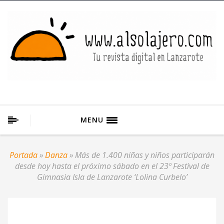
MENU
Portada
»
Danza
»
Más de 1.400 niñas y niños participarán
desde hoy hasta el próximo sábado en el 23º Festival de
Gimnasia Isla de Lanzarote ‘Lolina Curbelo’