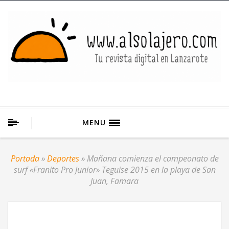
MENU
Portada
»
Deportes
»
Mañana comienza el campeonato de
surf «Franito Pro Junior» Teguise 2015 en la playa de San
Juan, Famara