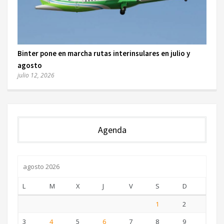
Binter pone en marcha rutas interinsulares en julio y
agosto
julio 12, 2026
Agenda
agosto 2026
L
M
X
J
V
S
D
1
2
3
4
5
6
7
8
9