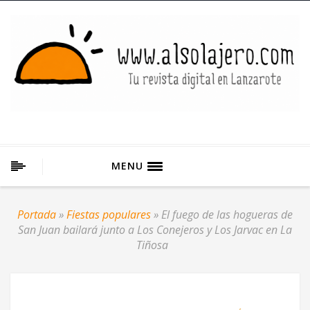
MENU
Portada
»
Fiestas populares
»
El fuego de las hogueras de
San Juan bailará junto a Los Conejeros y Los Jarvac en La
Tiñosa