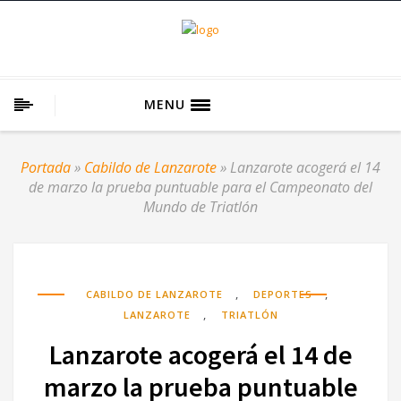
MENU
Portada
»
Cabildo de Lanzarote
»
Lanzarote acogerá el 14
de marzo la prueba puntuable para el Campeonato del
Mundo de Triatlón
,
,
CABILDO DE LANZAROTE
DEPORTES
,
LANZAROTE
TRIATLÓN
Lanzarote acogerá el 14 de
marzo la prueba puntuable