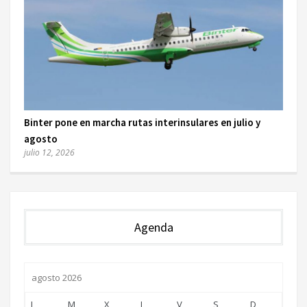
Binter pone en marcha rutas interinsulares en julio y
agosto
julio 12, 2026
Agenda
agosto 2026
L
M
X
J
V
S
D