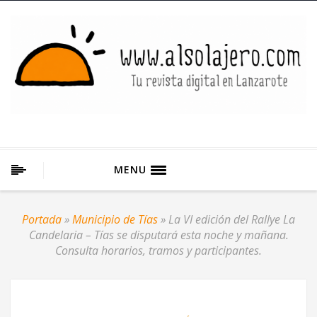
MENU
Portada
»
Municipio de Tías
»
La VI edición del Rallye La
Candelaria – Tías se disputará esta noche y mañana.
Consulta horarios, tramos y participantes.