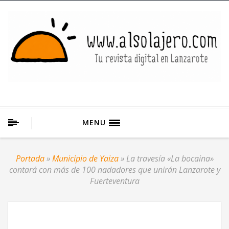
MENU
Portada
»
Municipio de Yaiza
»
La travesía «La bocaina»
contará con más de 100 nadadores que unirán Lanzarote y
Fuerteventura