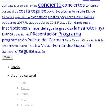
concierto
conciertos
trail
concurso
Casa Museo del Timple
costa teguise
Cultura Arrecife
coronavirus
covid19
Día de
exposición
Fiestas populares 2016
fiestas
Canarias
espectáculo
populares 2017
Fiestas San Ginés
Fiestas populares 2018
fútbol
lanzarote
inscripciones
Playa
Jameos del agua
la graciosa
Programa
PResentación
Blanca
playa honda
Puerto del Carmen
programación
Sala Teatro Cines Atlántida
Teatro Víctor Fernández Gopar ‘El
senderismo
teatro
teguise
Salinero’
triatlón
Menu
Inicio
Agenda cultural
Cine
Teatro
Danza
Arte
Artesanía