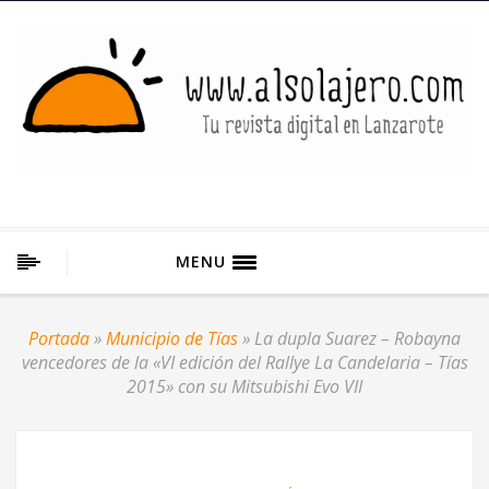
MENU
Portada
»
Municipio de Tías
»
La dupla Suarez – Robayna
vencedores de la «VI edición del Rallye La Candelaria – Tías
2015» con su Mitsubishi Evo VII