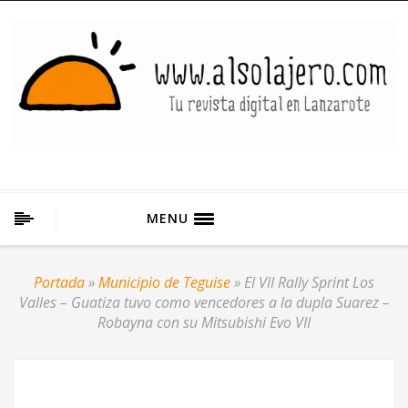
MENU
Portada
»
Municipio de Teguise
»
El VII Rally Sprint Los
Valles – Guatiza tuvo como vencedores a la dupla Suarez –
Robayna con su Mitsubishi Evo VII