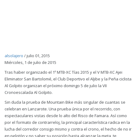
alsolajero
/
julio 01, 2015
Miércoles, 1 de julio de 2015
Tras haber organizado el 1º MTB-XC Tías 2015 y el V MTB-XC Ajei
Eliminator San Bartolomé, el Club Deportivo el Aljibe y la Peña ciclista
Al Golpito organizan el próximo domingo 5 de julio la VII
Cronoescalada Al Golpito.
Sin duda la prueba de Mountain Bike más singular de cuantas se
celebran en Lanzarote. Una prueba única por el recorrido, con
espectaculares vistas desde lo alto del Risco de Famara. Así como
por el formato de contrarreloj, la principal característica radica en la
lucha del corredor consigo mismo y contra el crono, el hecho de no ir
en pelotón y no saber su posición hasta alcanzar la meta, te