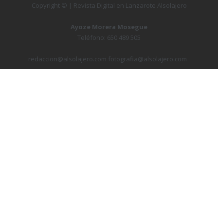
Copyright © | Revista Digital en Lanzarote Alsolajero
Ayoze Morera Mosegue
Teléfono: 650 489 505
redaccion@alsolajero.com fotografia@alsolajero.com