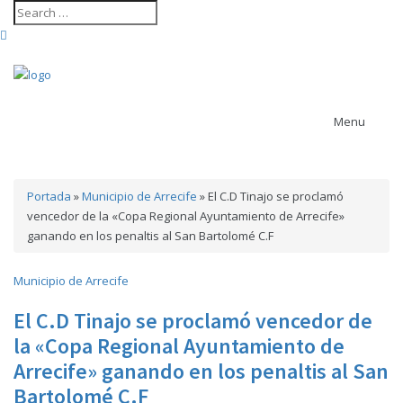
Menu
Portada
»
Municipio de Arrecife
»
El C.D Tinajo se proclamó
Contenido revista
vencedor de la «Copa Regional Ayuntamiento de Arrecife»
arrecife
Ayuntamiento
ganando en los penaltis al San Bartolomé C.F
actividades
Agenda cultural
de Arrecife
Ayuntamiento de Haría
Municipio de Arrecife
Ayuntamiento de San Bartolomé
Ayuntamiento de Teguise
El C.D Tinajo se proclamó vencedor de
Ayuntamiento de Tías
Ayuntamiento de Tinajo
la «Copa Regional Ayuntamiento de
Cabildo de
Ayuntamiento de Yaiza
Arrecife» ganando en los penaltis al San
Lanzarote
Bartolomé C.F
carrera trail
Casa Museo del Timple
CACT