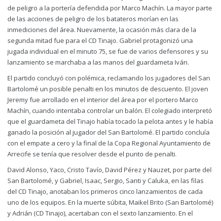
de peligro a la portería defendida por Marco Machín. La mayor parte
de las acciones de peligro de los batateros morían en las
inmediciones del área. Nuevamente, la ocasión más clara de la
segunda mitad fue para el CD Tinajo. Gabriel protagonizó una
jugada individual en el minuto 75, se fue de varios defensores y su
lanzamiento se marchaba a las manos del guardameta Iván.
El partido concluyó con polémica, reclamando los jugadores del San
Bartolomé un posible penalti en los minutos de descuento. El joven
Jeremy fue arrollado en el interior del área por el portero Marco
Machín, cuando intentaba controlar un balón. El colegiado interpretó
que el guardameta del Tinajo había tocado la pelota antes y le había
ganado la posición al jugador del San Bartolomé. El partido concluía
con el empate a cero y la final de la Copa Regional Ayuntamiento de
Arrecife se tenía que resolver desde el punto de penalti.
David Alonso, Yaco, Cristo Tavío, David Pérez y Nauzet, por parte del
San Bartolomé, y Gabriel, Isaac, Sergio, Santi y Caluka, en las filas
del CD Tinajo, anotaban los primeros cinco lanzamientos de cada
uno de los equipos. En la muerte súbita, Maikel Brito (San Bartolomé)
y Adrián (CD Tinajo), acertaban con el sexto lanzamiento. En el