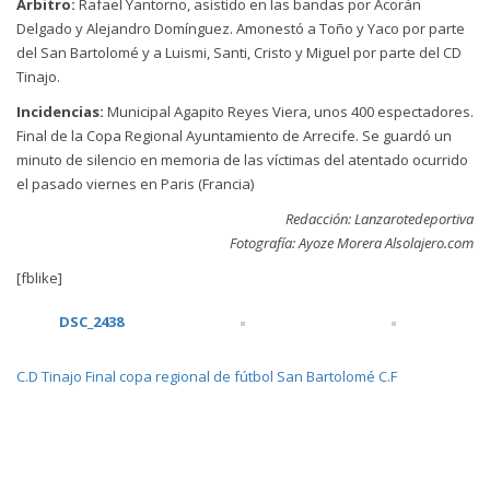
Árbitro:
Rafael Yantorno, asistido en las bandas por Acorán
Delgado y Alejandro Domínguez. Amonestó a Toño y Yaco por parte
del San Bartolomé y a Luismi, Santi, Cristo y Miguel por parte del CD
Tinajo.
Incidencias:
Municipal Agapito Reyes Viera, unos 400 espectadores.
Final de la Copa Regional Ayuntamiento de Arrecife. Se guardó un
minuto de silencio en memoria de las víctimas del atentado ocurrido
el pasado viernes en Paris (Francia)
Redacción: Lanzarotedeportiva
Fotografía: Ayoze Morera Alsolajero.com
[fblike]
DSC_2438
C.D Tinajo
Final copa regional de fútbol
San Bartolomé C.F