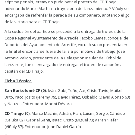
séptimo penalti, Jeremy no pudo batir al portero del CD Tinajo,
adivinando Marco Machín la trayectoria del lanzamiento. Y Viñoly se
encargaba de refrenfar la parada de su compañero, anotando el gol
de la victoria para el CD Tinajo.
A la coclusión del partido se procedió a la entrega de trofeos de la
Copa Regional Ayuntamiento de Arrecife. Jacobo Lemes, concejal de
Deportes del Ayuntamiento de Arrecife, excusó su no presencia en
la final al encontrarse fuera de la isla por motivos de trabajo. José
Antonio Valido, presidente de la Delegación Insular de Fútbol de
Lanzarote, fue el encargado de entregar el trofeo de campeón al
capitán del CD Tinajo.
Ficha Técnica
San Bartolomé CF (0):
Iván, Gabi, Toño, Ate, Cristo Tavío, Maikel
Brito, Yaco, Josito (Jeremy 79), David Pérez, Osbaldo (David Alonso 63)
y Nauzet. Entrenador: Maciot Dévora
CD Tinajo (0):
Marco Machín, Adrián, Fran, Luismi, Sergio, Cándido
(Caluka 82), Gabriel Santi, Isaac, Cristo (Miguel 73) y Fran “Fafa”
(Viñoly 57). Entrenador: Juan Daniel García