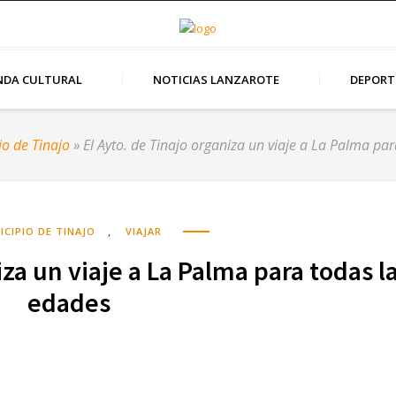
NDA CULTURAL
NOTICIAS LANZAROTE
DEPORT
io de Tinajo
»
El Ayto. de Tinajo organiza un viaje a La Palma pa
,
ICIPIO DE TINAJO
VIAJAR
iza un viaje a La Palma para todas l
edades