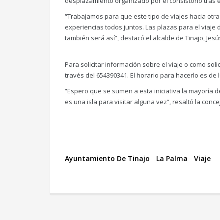
desplazamiento organizado por el consistorio tras e
“Trabajamos para que este tipo de viajes hacia otras
experiencias todos juntos. Las plazas para el viaj
también será así”, destacó el alcalde de Tinajo, Jes
Para solicitar información sobre el viaje o como sol
través del 654390341. El horario para hacerlo es de l
“Espero que se sumen a esta iniciativa la mayoría 
es una isla para visitar alguna vez”, resaltó la conc
Ayuntamiento De Tinajo
La Palma
Viaje