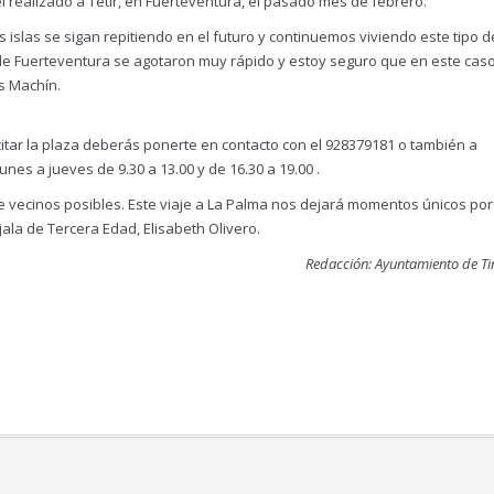
l realizado a Tetir, en Fuerteventura, el pasado mes de febrero.
 islas se sigan repitiendo en el futuro y continuemos viviendo este tipo d
e de Fuerteventura se agotaron muy rápido y estoy seguro que en este cas
ús Machín.
icitar la plaza deberás ponerte en contacto con el 928379181 o también a
unes a jueves de 9.30 a 13.00 y de 16.30 a 19.00 .
de vecinos posibles. Este viaje a La Palma nos dejará momentos únicos po
ejala de Tercera Edad, Elisabeth Olivero.
Redacción: Ayuntamiento de Ti