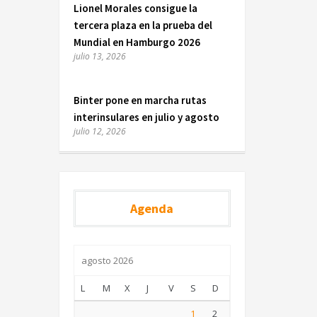
Lionel Morales consigue la
tercera plaza en la prueba del
Mundial en Hamburgo 2026
julio 13, 2026
Binter pone en marcha rutas
interinsulares en julio y agosto
julio 12, 2026
Agenda
agosto 2026
L
M
X
J
V
S
D
1
2