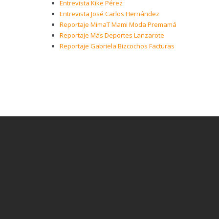
Entrevista Kike Pérez
Entrevista José Carlos Hernández
Reportaje MimaT Mami Moda Premamá
Reportaje Más Deportes Lanzarote
Reportaje Gabriela Bizcochos Facturas