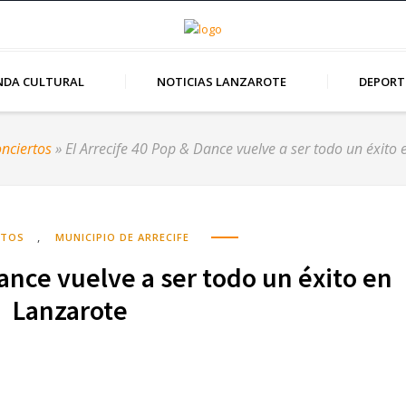
NDA CULTURAL
NOTICIAS LANZAROTE
DEPORT
onciertos
»
El Arrecife 40 Pop & Dance vuelve a ser todo un éxito
,
RTOS
MUNICIPIO DE ARRECIFE
Dance vuelve a ser todo un éxito en
Lanzarote