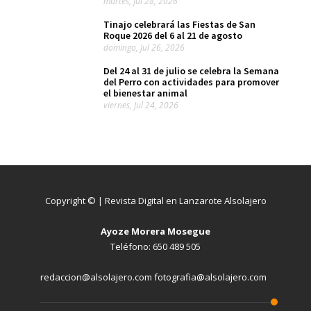
martes, Jul 28, 2026
Tinajo celebrará las Fiestas de San
Roque 2026 del 6 al 21 de agosto
domingo, Jul 26, 2026
Del 24 al 31 de julio se celebra la Semana
del Perro con actividades para promover
el bienestar animal
viernes, Jul 24, 2026
Copyright © | Revista Digital en Lanzarote Alsolajero
Ayoze Morera Mosegue
Teléfono: 650 489 505
redaccion@alsolajero.com fotografia@alsolajero.com