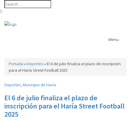
Menu
Portada
»
Deportes
»
El 6 de julio finaliza el plazo de inscripción
Contenido revista
para el Haría Street Football 2025
arrecife
Ayuntamiento
actividades
Agenda cultural
de Arrecife
Deportes
,
Municipio de Haría
Ayuntamiento de Haría
Ayuntamiento de San Bartolomé
El 6 de julio finaliza el plazo de
Ayuntamiento de Teguise
inscripción para el Haría Street Football
Ayuntamiento de Tías
Ayuntamiento de Tinajo
2025
Cabildo de
Ayuntamiento de Yaiza
Lanzarote
carrera trail
Casa Museo del Timple
CACT